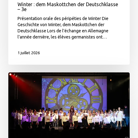
Winter : dem Maskottchen der Deutschklasse
– 3e
Présentation orale des péripéties de Winter Die
Geschichte von Winter, dem Maskottchen der
Deutschklasse Lors de l'échange en Allemagne
l'année dernière, les élèves germanistes ont…
1 juillet 2026
Comédie
Musicale
–
Retour
en
images