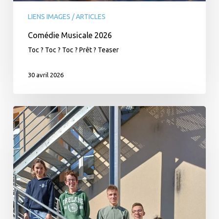
LIENS IMAGES / ARTICLES
Comédie Musicale 2026
Toc ? Toc ? Toc ? Prêt ? Teaser
30 avril 2026
Concours
de
la
Résistance
–
1er
Prix