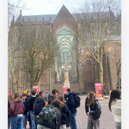
Nouvelles
des
Pays-
Bas
–
Jour
1