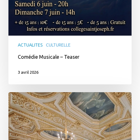
ACTUALITES
CULTURELLE
Comédie Musicale – Teaser
3 avril 2026
Découverte
des
archives
et
du
Parlement
–
4e