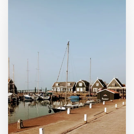
Nouvelles
des
Pays-
Bas
–
Jour
3