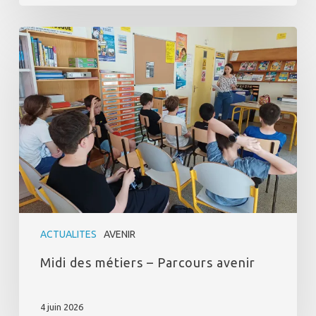
Midi
des
métiers
–
Parcours
avenir
ACTUALITES
AVENIR
Midi des métiers – Parcours avenir
4 juin 2026