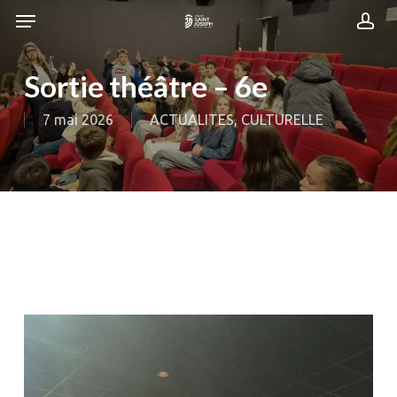
Skip
Menu
Menu
to
acc
main
content
Sortie théâtre – 6e
7 mai 2026
ACTUALITES
,
CULTURELLE