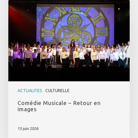
Comédie
Musicale
–
Retour
en
images
ACTUALITES
CULTURELLE
Comédie Musicale – Retour en
images
13 juin 2026