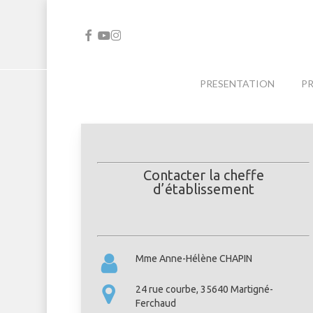
Skip
to
FACEBOOK
YOUTUBE
INSTAGRAM
main
content
PRESENTATION
P
Contacter la cheffe
d’établissement
Mme Anne-Hélène CHAPIN
24 rue courbe, 35640 Martigné-
Ferchaud