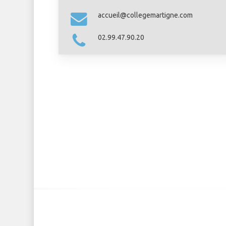
accueil@collegemartigne.com
02.99.47.90.20