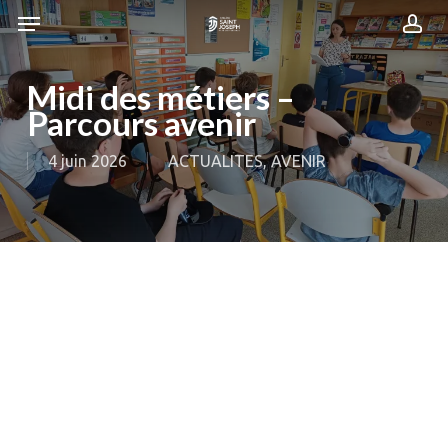
Skip
Menu
Menu
to
acc
main
content
Midi des métiers –
Parcours avenir
4 juin 2026
ACTUALITES
,
AVENIR