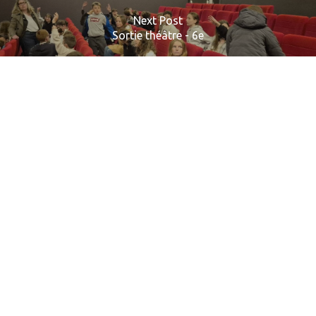
Next Post
Sortie théâtre - 6e
Related Posts
Winter
:
dem
Maskottchen
der
Deutschklasse
–
3e