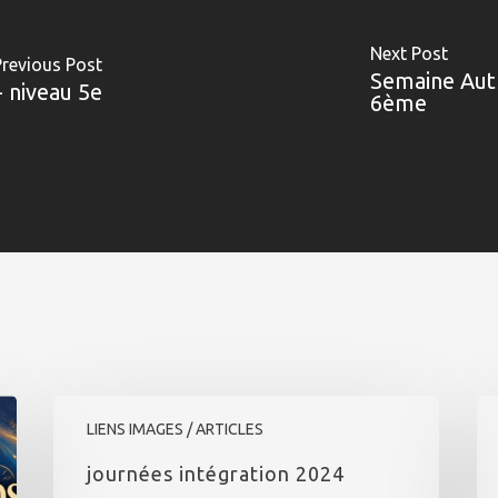
Next Post
Previous Post
Semaine Aut
- niveau 5e
6ème
journées
Se
intégration
au
LIENS IMAGES / ARTICLES
2024
–
journées intégration 2024
ph
(