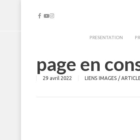
Skip
to
FACEBOOK
YOUTUBE
INSTAGRAM
main
content
PRESENTATION
P
page en con
29 avril 2022
LIENS IMAGES / ARTICL