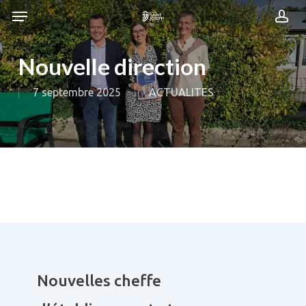
Skip
Menu
Menu
to
acc
main
content
Nouvelle direction
7 septembre 2025
ACTUALITES
Nouvelles cheffe