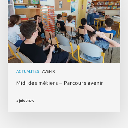
métiers
–
Parcours
avenir
ACTUALITES
AVENIR
Midi des métiers – Parcours avenir
4 juin 2026