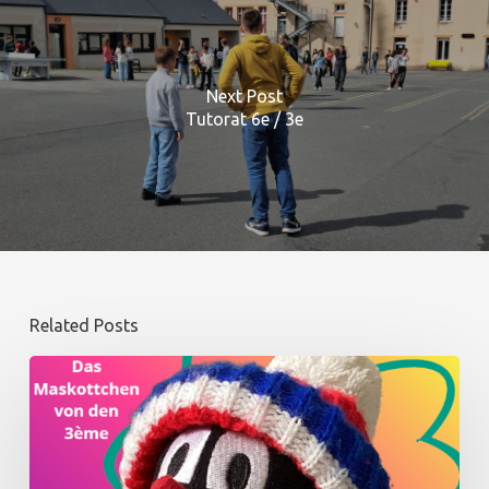
Next Post
Tutorat 6e / 3e
Related Posts
Winter
:
dem
Maskottchen
der
Deutschklasse