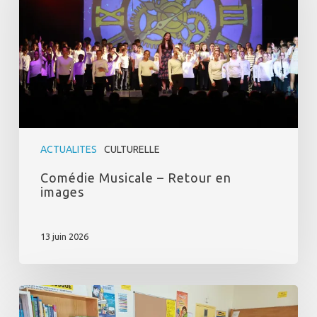
en
images
ACTUALITES
CULTURELLE
Comédie Musicale – Retour en
images
13 juin 2026
Midi
des