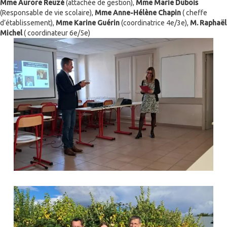
Mme Aurore Reuzé
(attachée de gestion),
Mme Marie Dubois
(Responsable de vie scolaire),
Mme Anne-Hélène Chapin
( cheffe
d’établissement),
Mme Karine Guérin
(coordinatrice 4e/3e),
M. Raphaël
Michel
( coordinateur 6e/5e)