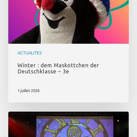
–
3e
ACTUALITES
Winter : dem Maskottchen der
Deutschklasse – 3e
1 juillet 2026
Comédie
Musicale
–
Retour