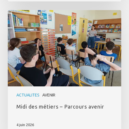
Midi
des
métiers
–
Parcours
avenir
ACTUALITES
AVENIR
Midi des métiers – Parcours avenir
4 juin 2026