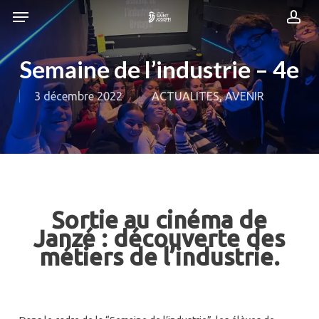
Skip
Menu
Menu
to
acc
main
content
Semaine de l’industrie – 4e
3 décembre 2022
ACTUALITES
,
AVENIR
Sortie au cinéma de
Janzé : découverte des
métiers de l’industrie.