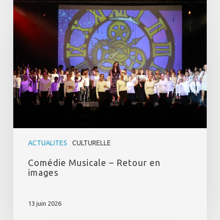
Comédie
Musicale
–
Retour
en
images
ACTUALITES
CULTURELLE
Comédie Musicale – Retour en
images
13 juin 2026