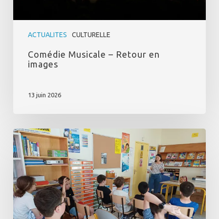
ACTUALITES
CULTURELLE
Comédie Musicale – Retour en
images
13 juin 2026
Midi
des
métiers
–
Parcours
avenir