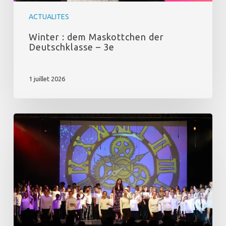
ACTUALITES
Winter : dem Maskottchen der
Deutschklasse – 3e
1 juillet 2026
Comédie
Musicale
–
Retour
en
images