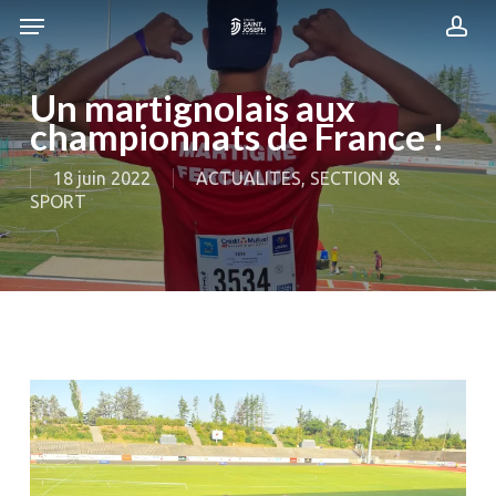
Skip
Menu
Menu
to
acc
main
content
Un martignolais aux
championnats de France !
18 juin 2022
ACTUALITES
,
SECTION &
SPORT