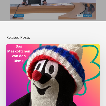
Related Posts
Winter
:
dem
Maskottchen
der
Deutschklasse
–
3e