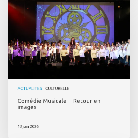
Comédie
Musicale
–
Retour
en
images
ACTUALITES
CULTURELLE
Comédie Musicale – Retour en
images
13 juin 2026