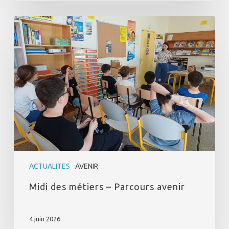
Midi
des
métiers
–
Parcours
avenir
ACTUALITES
AVENIR
Midi des métiers – Parcours avenir
4 juin 2026