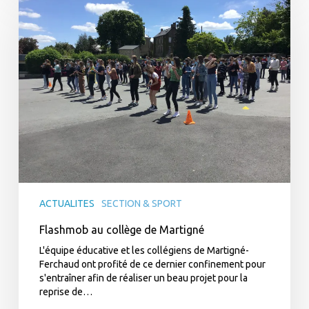
collège
de
Martigné
ACTUALITES
SECTION & SPORT
Flashmob au collège de Martigné
L'équipe éducative et les collégiens de Martigné-
Ferchaud ont profité de ce dernier confinement pour
s'entraîner afin de réaliser un beau projet pour la
reprise de…