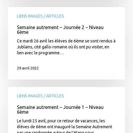
Semaine
autrement
LIENS IMAGES / ARTICLES
–
Semaine autrement – Journée 2 – Niveau
Journée
6ème
2
–
Ce mardi 26 avril les élèves de 6ème se sont rendus à
Niveau
Jublains, cité gallo-romaine où ils ont pu visiter, en
6ème
lien avec le programme…
29 avril 2022
Semaine
autrement
LIENS IMAGES / ARTICLES
–
Semaine autrement – Journée 1 – Niveau
Journée
6ème
1
–
Le lundi 25 avril, pour ce retour de vacances, les
Niveau
élèves de 6ème ont inauguré la Semaine Autrement
6ème
par une randonnée autour de l'étang sous…