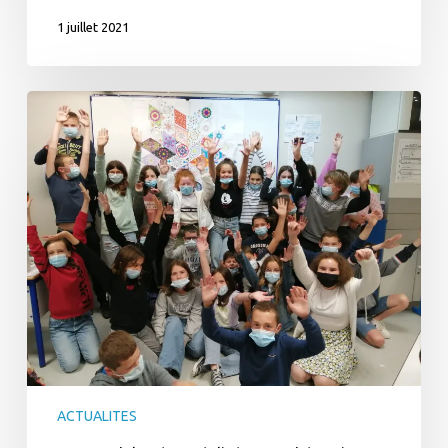
1 juillet 2021
Un
mandala
géant
réalisé
en
mathématiques
6ème
ACTUALITES