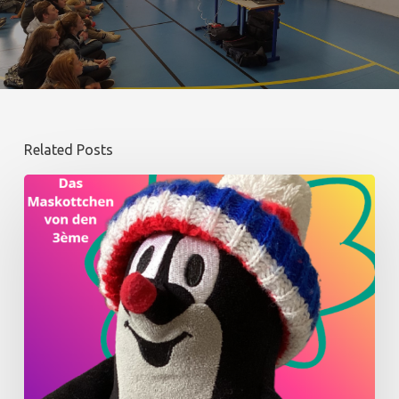
Related Posts
Winter
:
dem
Maskottchen
der
Deutschklasse
–
3e