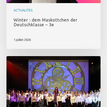
ACTUALITES
Winter : dem Maskottchen der
Deutschklasse – 3e
1 juillet 2026
Comédie
Musicale
–
Retour
en
images