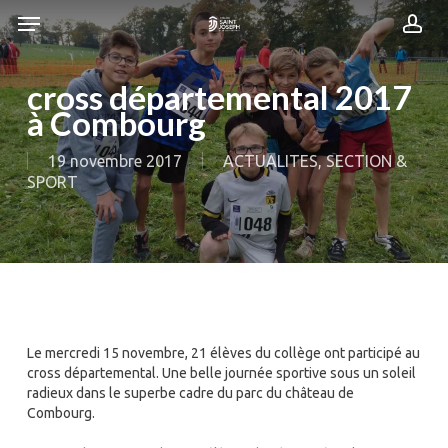
Skip
Menu
Menu
to
acc
main
content
cross départemental 2017
à Combourg
19 novembre 2017
ACTUALITES
,
SECTION &
SPORT
Le mercredi 15 novembre, 21 élèves du collège ont participé au
cross départemental. Une belle journée sportive sous un soleil
radieux dans le superbe cadre du parc du château de
Combourg.