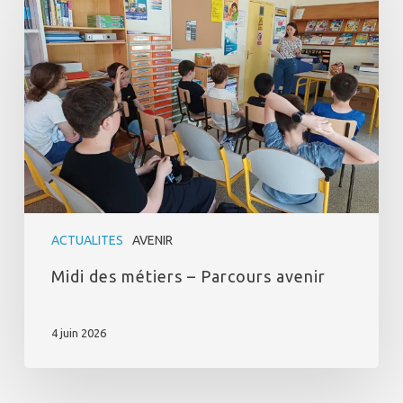
des
métiers
–
Parcours
avenir
ACTUALITES
AVENIR
Midi des métiers – Parcours avenir
4 juin 2026