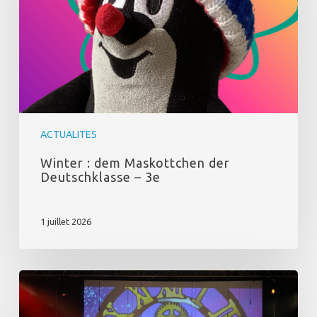
Deutschklasse
–
3e
ACTUALITES
Winter : dem Maskottchen der
Deutschklasse – 3e
1 juillet 2026
Comédie
Musicale
–