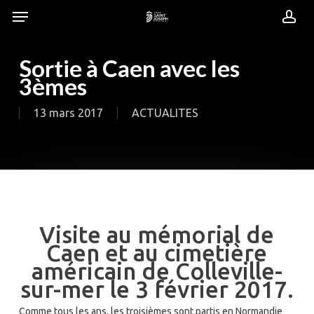
Skip
Menu
Menu
to
acc
main
content
Sortie à Caen avec les
3èmes
13 mars 2017
ACTUALITES
Visite au mémorial de
Caen et au cimetière
américain de Colleville-
sur-mer le 3 février 2017.
Comme tous les ans, les troisièmes sont partis en Normandie