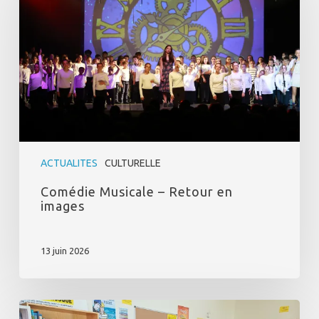
Retour
en
images
ACTUALITES
CULTURELLE
Comédie Musicale – Retour en
images
13 juin 2026
Midi