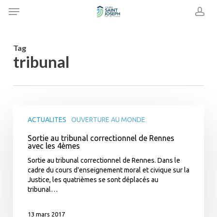
Skip
Menu
to
acc
main
content
Tag
tribunal
Sortie
au
ACTUALITES
OUVERTURE AU MONDE
tribunal
Sortie au tribunal correctionnel de Rennes
correctionnel
avec les 4èmes
de
Rennes
Sortie au tribunal correctionnel de Rennes. Dans le
avec
cadre du cours d'enseignement moral et civique sur la
les
Justice, les quatrièmes se sont déplacés au
4èmes
tribunal…
13 mars 2017