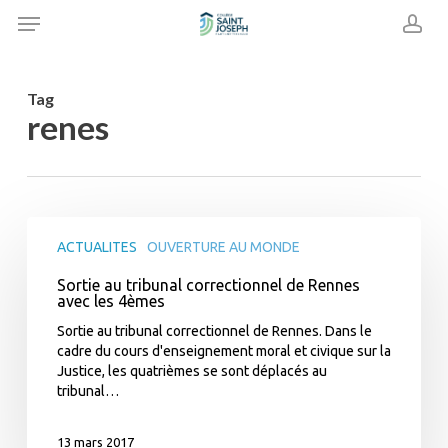
Skip
Menu
to
acc
main
content
Tag
renes
Sortie
au
ACTUALITES
OUVERTURE AU MONDE
tribunal
Sortie au tribunal correctionnel de Rennes
correctionnel
avec les 4èmes
de
Rennes
Sortie au tribunal correctionnel de Rennes. Dans le
avec
cadre du cours d'enseignement moral et civique sur la
les
Justice, les quatrièmes se sont déplacés au
4èmes
tribunal…
13 mars 2017